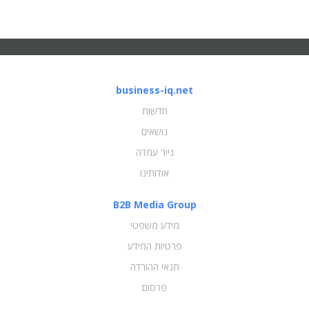
business-iq.net
חדשות
נושאים
נייר עמדה
אודותינו
B2B Media Group
מידע משפטי
פרטיות המידע
תנאי ההורדה
פרסום