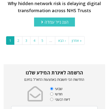
Why hidden network risk is delaying digital
transformation across NHS Trusts
הצג נייר עמדה
1
2
3
4
5
…
הבא ›
אחרון »
הרשמה לאיגרת המידע שלנו
החדשות הכי חשובות באמצעות הדוא"ל בחינם
שבועי
חודשי
דיווח רבעוני