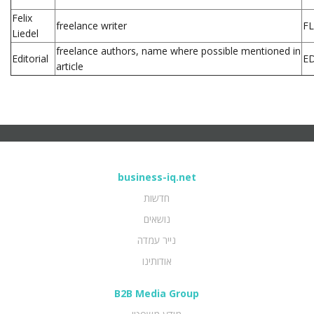
Felix
freelance writer
FL
Liedel
freelance authors, name where possible mentioned in
Editorial
E
article
business-iq.net
חדשות
נושאים
נייר עמדה
אודותינו
B2B Media Group