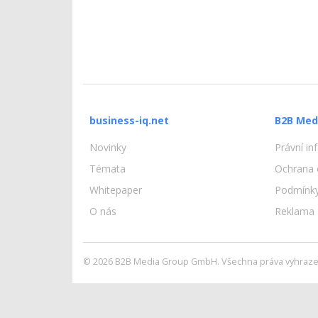
business-iq.net
B2B Med
Novinky
Právní i
Témata
Ochrana 
Whitepaper
Podmínky
O nás
Reklama
© 2026 B2B Media Group GmbH. Všechna práva vyhraze