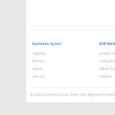
business-iq.net
B2B Med
Nyheter
Juridisk 
Ämnen
Datasekr
Vitbok
Villkor f
Om oss
Reklam
© 2026 B2B Media Group GmbH. Alla rättigheter förbehå