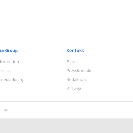
ia Group
Kontakt
information
E-post
etess
Presskontakt
ör nedladdning
Redaktion
Bidraga
llna.