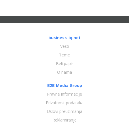
business-iq.net
Vesti
Teme
Beli papir
O nama
B2B Media Group
Pravne informacije
Privatnost podataka
Uslovi preuzimanja
Reklamiranje