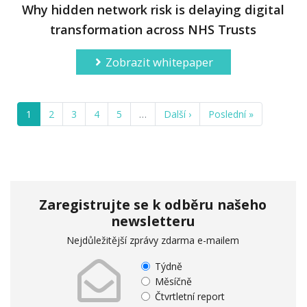
Why hidden network risk is delaying digital
transformation across NHS Trusts
Zobrazit whitepaper
1
2
3
4
5
…
Další ›
Poslední »
Zaregistrujte se k odběru našeho
newsletteru
Nejdůležitější zprávy zdarma e-mailem
Týdně
Měsíčně
Čtvrtletní report