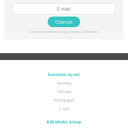
Ochrana osobních údajů
,
Analýza
,
Odvolání
business-iq.net
Novinky
Témata
Whitepaper
O nás
B2B Media Group