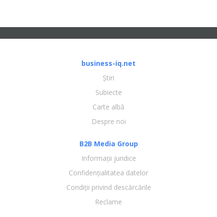
business-iq.net
Știri
Subiecte
Carte albă
Despre noi
B2B Media Group
Informații juridice
Confidențialitatea datelor
Condiții privind descărcările
Reclame