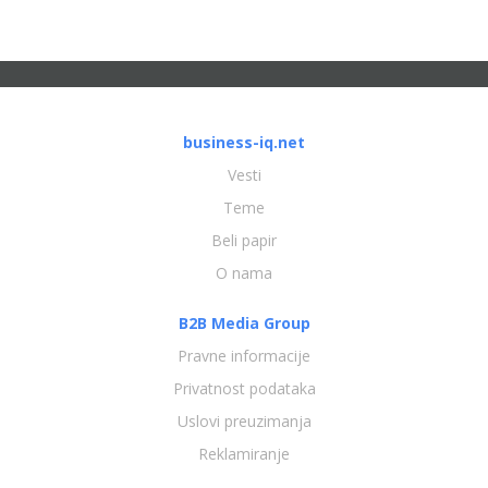
business-iq.net
Vesti
Teme
Beli papir
O nama
B2B Media Group
Pravne informacije
Privatnost podataka
Uslovi preuzimanja
Reklamiranje