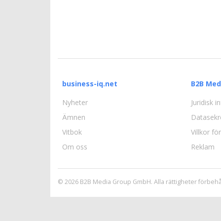
business-iq.net
B2B Med
Nyheter
Juridisk 
Ämnen
Datasekr
Vitbok
Villkor f
Om oss
Reklam
© 2026 B2B Media Group GmbH. Alla rättigheter förbehå