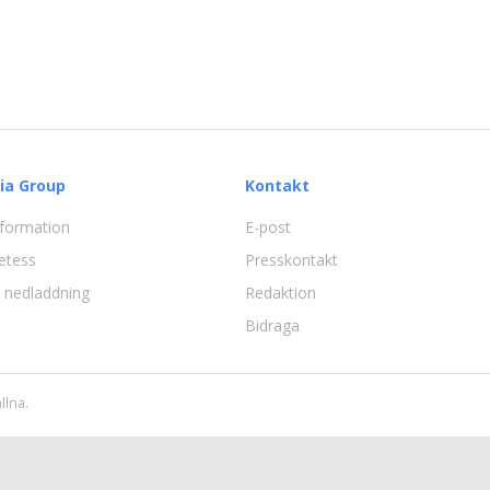
ia Group
Kontakt
information
E-post
etess
Presskontakt
ör nedladdning
Redaktion
Bidraga
llna.