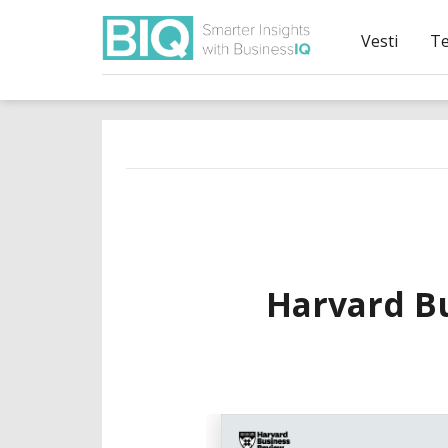
Vesti
T
Harvard Bu