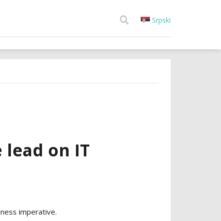
Srpski
 lead on IT
iness imperative.