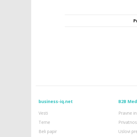
P
business-iq.net
B2B Med
Vesti
Pravne in
Teme
Privatno
Beli papir
Uslovi p