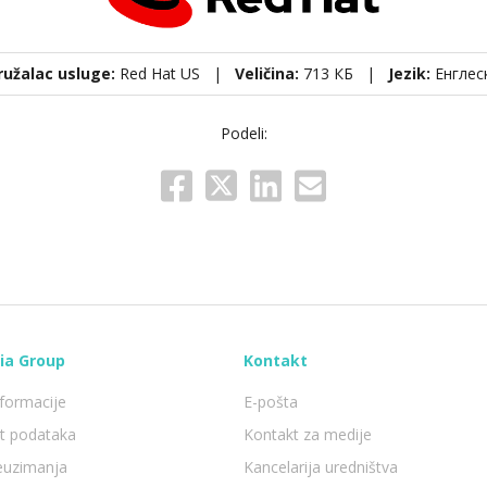
ružalac usluge:
Red Hat US |
Veličina:
713 КБ |
Jezik:
Енглес
Podeli:
ia Group
Kontakt
formacije
E-pošta
st podataka
Kontakt za medije
reuzimanja
Kancelarija uredništva