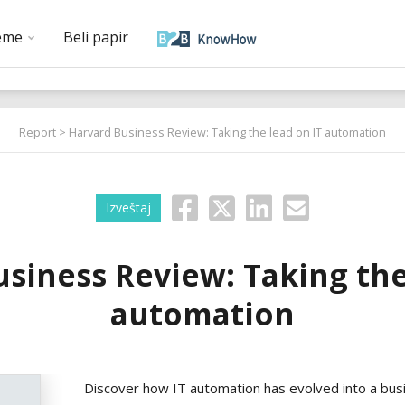
eme
Beli papir
Report
> Harvard Business Review: Taking the lead on IT automation
Izveštaj
siness Review: Taking the
automation
Discover how IT automation has evolved into a bus