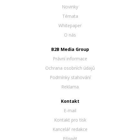
Novinky
Témata
Whitepaper
O nás
B2B Media Group
Právní informace
Ochrana osobních údajů
Podmínky stahování
Reklama
Kontakt
E-mail
Kontakt pro tisk
Kancelář redakce
Přispět