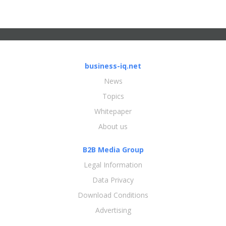
business-iq.net
News
Topics
Whitepaper
About us
B2B Media Group
Legal Information
Data Privacy
Download Conditions
Advertising