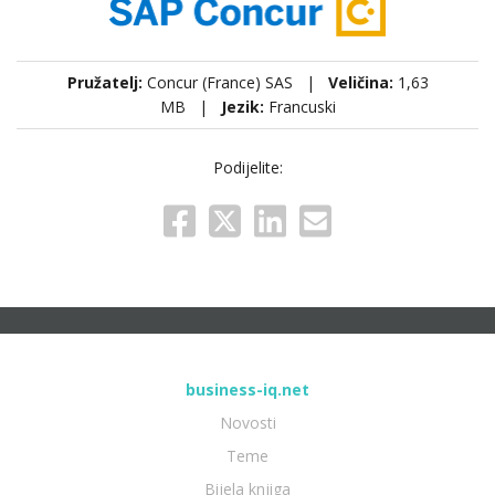
Pružatelj:
Concur (France) SAS |
Veličina:
1,63
MB |
Jezik:
Francuski
Podijelite:
business-iq.net
Novosti
Teme
Bijela knjiga