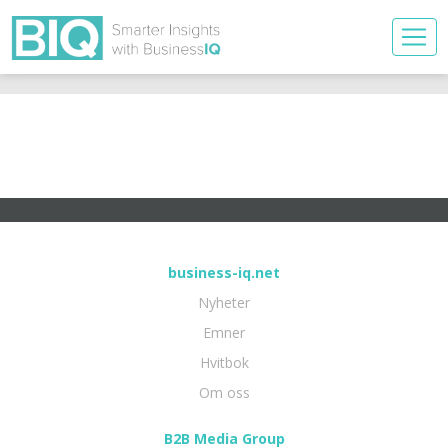
business-iq.net
Nyheter
Emner
Hvitbok
Om oss
B2B Media Group